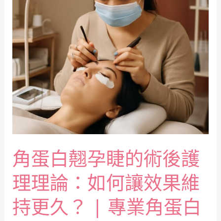
角蛋白翹孕睫的術後護
理理論：如何讓效果維
持更久？ | 專業角蛋白