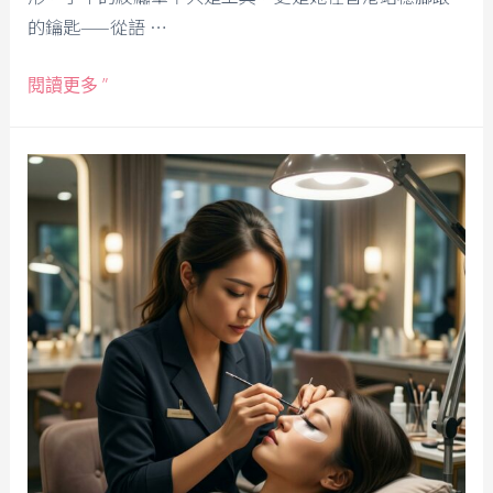
的鑰匙——從語 …
閱讀更多 ”