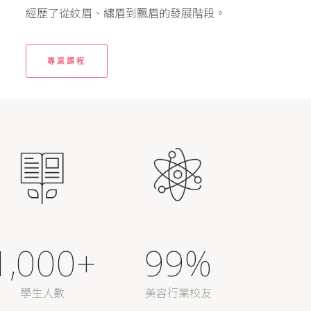
經歷了從紋眉、繡眉到飄眉的發展階段。
專業課程
1,000
+
99
%
學生人數
美容行業校友