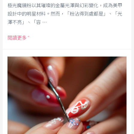
極光魔鏡粉以其璀璨的金屬光澤與幻彩變化，成為美甲
設計中的明星材料。然而，「粉沾得到處都是」、「光
澤不亮」、「容 …
閱讀更多 ”