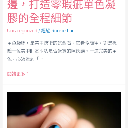
邊，打造零瑕疵單色凝
膠的全程細節
/ 經過
Uncategorized
Ronnie Lau
單色凝膠，是美甲技術的試金石。它看似簡單，卻是檢
驗一位美甲師基本功是否紮實的照妖鏡。一道完美的單
色，必須達到「 …
閱讀更多 ”