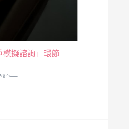
戶模擬諮詢」環節
核心—— …