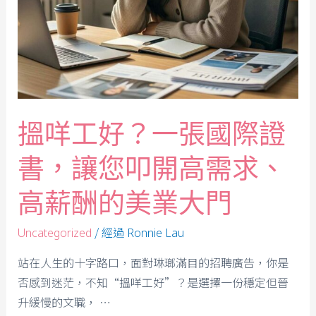
搵咩工好？一張國際證
書，讓您叩開高需求、
高薪酬的美業大門
/ 經過
Uncategorized
Ronnie Lau
站在人生的十字路口，面對琳瑯滿目的招聘廣告，你是
否感到迷茫，不知“搵咩工好”？是選擇一份穩定但晉
升緩慢的文職， …