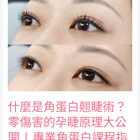
什麼是角蛋白翹睫術？
零傷害的孕睫原理大公
開 | 專業角蛋白課程指