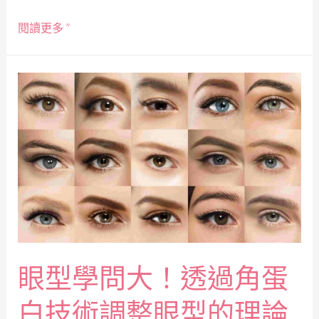
閱讀更多 ”
眼型學問大！透過角蛋
白技術調整眼型的理論