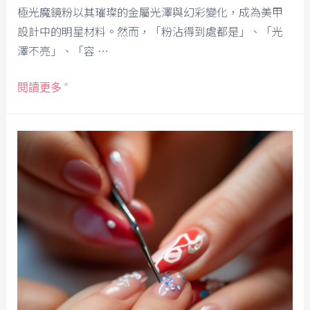
極光魔鏡粉以其璀璨的金屬光澤與幻彩變化，成為美甲
設計中的明星材料。然而，「粉沾得到處都是」、「光
澤不亮」、「容 …
閱讀更多 ”