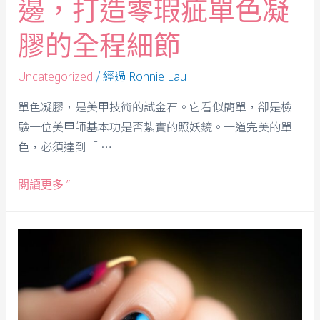
邊，打造零瑕疵單色凝
膠的全程細節
/ 經過
Uncategorized
Ronnie Lau
單色凝膠，是美甲技術的試金石。它看似簡單，卻是檢
驗一位美甲師基本功是否紮實的照妖鏡。一道完美的單
色，必須達到「 …
閱讀更多 ”