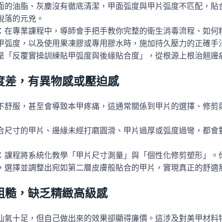
面的油脂、灰塵沒有徹底清潔，甲面弧度與甲片弧度不匹配，貼
脫落的元兇。
：在專業課程中，導師會手把手教你完整的衛生消毒流程、如何
甲弧度，以及使用果凍膠或專用膠水時，施加持久壓力的正確手
是「反覆實操訓練貼甲弧度與後緣貼合度」，從根源上根治翹邊
度差，有異物感或壓迫感
不舒服，甚至會導致本甲疼痛，這通常關係到甲片的選擇、修剪
合尺寸的甲片、邊緣未經打磨圓滑、甲片過厚或弧度過彎，都會
：課程將系統化教學「甲片尺寸測量」與「個性化修剪塑形」。
，選擇並調整出宛如第二層皮膚般貼合的甲片，實現真正的舒適
粗糙，缺乏精緻高級感
仙氣十足，但自己做出來的效果卻顯得廉價。這涉及對美甲材料