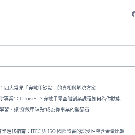
：四大常見「穿戴甲缺點」的真相與解決方案
到“專業”：DenisesC’s穿戴甲零基礎創業課程如何為你賦能
學習，讓“穿戴甲缺點”成為你事業的墊腳石
美容業進修指南：ITEC 與 ISO 國際證書的認受性與含金量比較