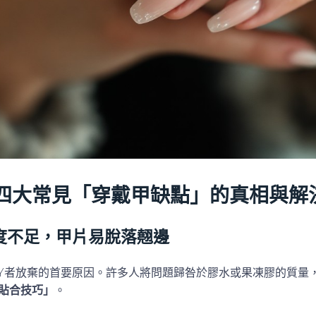
四大常見「穿戴甲缺點」的真相與解
度不足，甲片易脫落翹邊
IY者放棄的首要原因。許多人將問題歸咎於膠水或果凍膠的質量
貼合技巧」
。