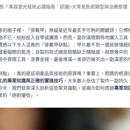
些？美容激光祛斑必讀指南：認識6大常見色斑類型與治療原理
者的圈子裡，「穿戴甲」無疑是近年最炙手可熱的關鍵詞。它標
動不已，紛紛投入自學或購買。然而，當你滿懷期待地購入工具
遭遇以下令人沮喪的「穿戴甲缺點」：甲片戴不到一週就無情翹
藏著礙眼的氣泡；自製的款式總是粗糙缺乏精緻感，與想像中的
程中買錯工具、浪費金錢，最後堆滿一桌卻仍做不出一副滿意的
缺點」，真的是這項產品與技術的原罪嗎？事實上，問題的根源
化的專業知識與正確的實操技巧
。大多數人低估了製作一副持久
今天，我們就來深入剖析這些常見痛點，並揭示如何透過
專業培
業的「絕對優勢」。