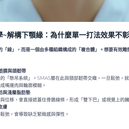
學
~
解構下顎緣：為什麼單一打法效果不
的「線」，而是一個由多種組織構成的「複合體」。想要有效雕
S筋膜與頜韌帶
的「懸吊系統」。SMAS層在此與頸部韌帶交織，一旦鬆弛，
形成嘴邊肉與輪廓模糊。
肪與淺層脂肪墊
積與位移，會直接遮蓋住骨骼線條，形成「雙下巴」或視覺上的
皮膚
的鬆弛，會導致缺乏緊緻感與彈性。