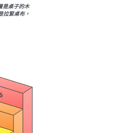
層是桌子的木
是拉緊桌布，