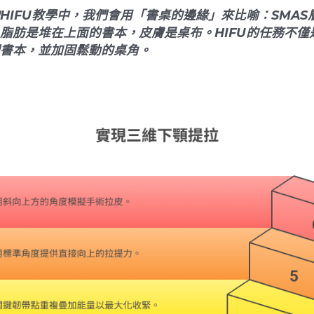
HIFU教學中，我們會用「書桌的邊緣」來比喻：SMAS
脂肪是堆在上面的書本，皮膚是桌布。HIFU的任務不僅
書本，並加固鬆動的桌角。