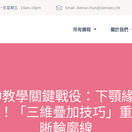
至星期五 : 10am-10pm
Email:
denise.chan@denisecs.hk
所有課程
關於我們
FU教學關鍵戰役：下顎
！「三維疊加技巧」
晰輪廓線