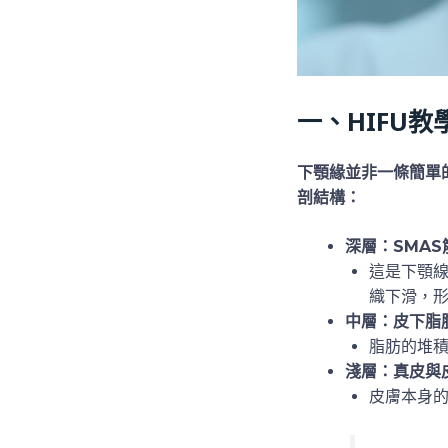
一、HIFU教
下顎緣並非一條簡單
剖結構：
深層：SMA
這是下顎線
織下滑，
中層：皮下脂
脂肪的堆
淺層：真皮與
皮膚本身