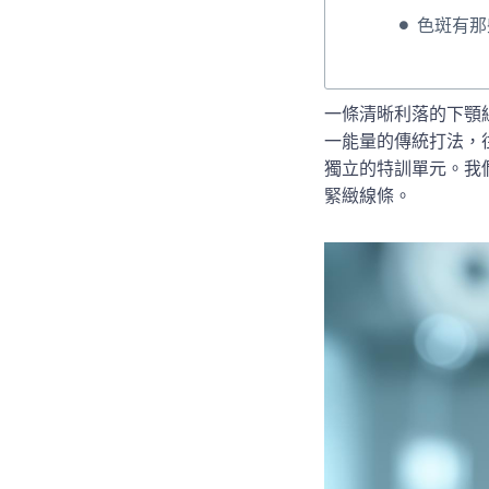
色斑有那
一條清晰利落的下顎
一能量的傳統打法，
獨立的特訓單元。我
緊緻線條。