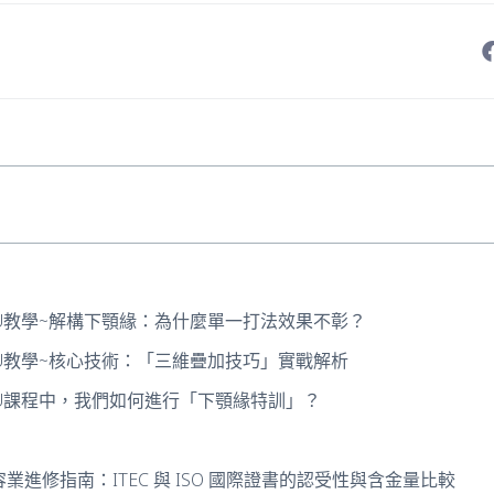
FU教學~解構下顎緣：為什麼單一打法效果不彰？
FU教學~核心技術：「三維疊加技巧」實戰解析
FU課程中，我們如何進行「下顎緣特訓」？
美容業進修指南：ITEC 與 ISO 國際證書的認受性與含金量比較