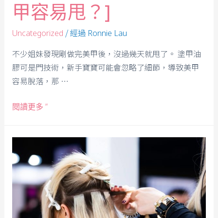
甲容易甩？]
/ 經過
Uncategorized
Ronnie Lau
不少姐妹發現剛做完美甲後，沒過幾天就甩了。 塗甲油
膠可是門技術，新手寶寶可能會忽略了細節，導致美甲
容易脫落，那 …
閱讀更多 ”