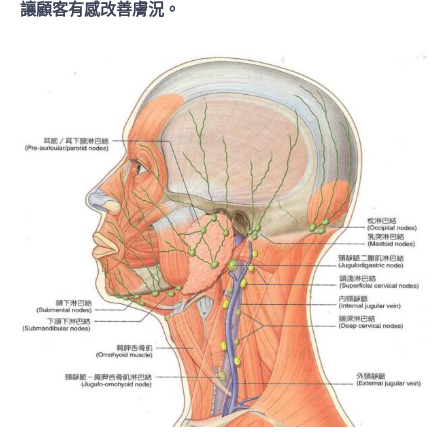
讓顧客有感改善膚況。