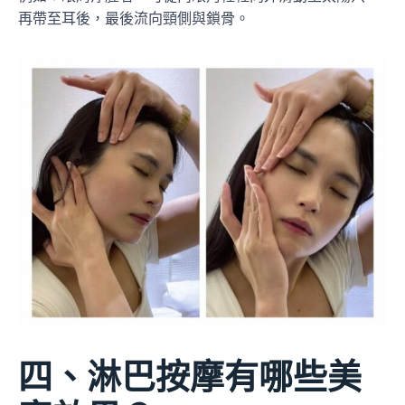
再帶至耳後，最後流向頸側與鎖骨。
四、淋巴按摩有哪些美