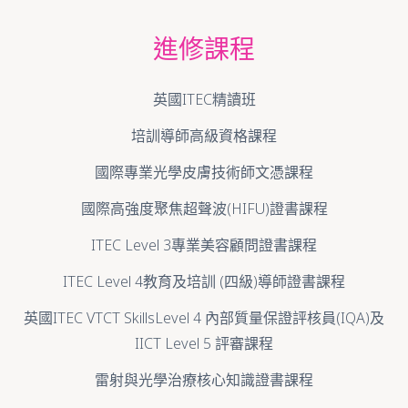
進修課程
英國ITEC精讀班
培訓導師高級資格課程
國際專業光學皮膚技術師文憑課程
國際高強度聚焦超聲波(HIFU)證書課程
ITEC Level 3專業美容顧問證書課程
ITEC Level 4教育及培訓 (四級)導師證書課程
英國ITEC VTCT SkillsLevel 4 內部質量保證評核員(IQA)及
IICT Level 5 評審課程
雷射與光學治療核心知識證書課程