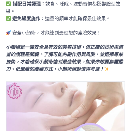
搭配日常護理：
飲食、睡眠、運動習慣都影響臉型效
果。
避免過度施作：
適量的頻率才能確保最佳效果。
安全小顏術，才能達到最理想的瘦臉效果！
小顏術是一種安全且有效的美容技術，但正確的技術與適
當的護理是關鍵。了解可能的副作用與風險，並選擇專業
技術，才能確保小顏術達到最佳效果。如果你想要無需動
刀、低風險的瘦臉方式，小顏術絕對值得考慮！