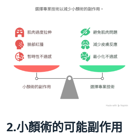
2.小顏術的可能副作用