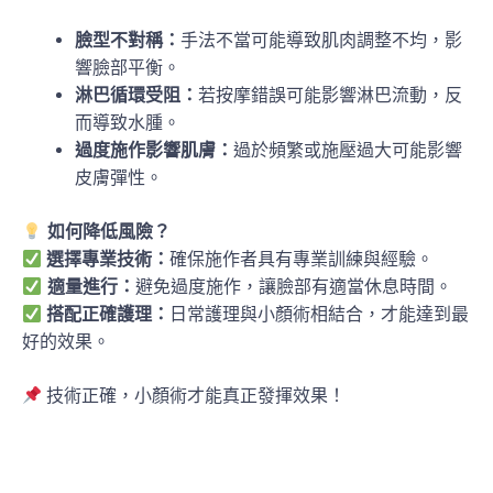
臉型不對稱：
手法不當可能導致肌肉調整不均，影
響臉部平衡。
淋巴循環受阻：
若按摩錯誤可能影響淋巴流動，反
而導致水腫。
過度施作影響肌膚：
過於頻繁或施壓過大可能影響
皮膚彈性。
如何降低風險？
選擇專業技術：
確保施作者具有專業訓練與經驗。
適量進行：
避免過度施作，讓臉部有適當休息時間。
搭配正確護理：
日常護理與小顏術相結合，才能達到最
好的效果。
技術正確，小顏術才能真正發揮效果！