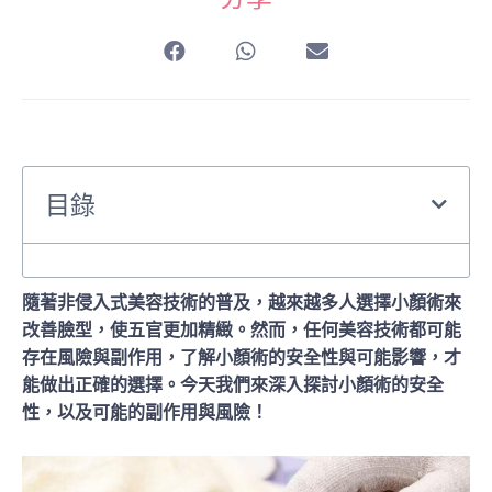
目錄
隨著非侵入式美容技術的普及，越來越多人選擇小顏術來
改善臉型，使五官更加精緻。然而，任何美容技術都可能
存在風險與副作用，了解小顏術的安全性與可能影響，才
能做出正確的選擇。今天我們來深入探討小顏術的安全
性，以及可能的副作用與風險！