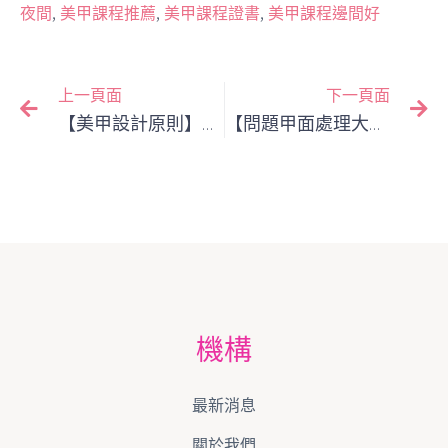
,
,
,
夜間
美甲課程推薦
美甲課程證書
美甲課程邊間好
上一頁面
下一頁面
【美甲設計原則】從構圖、平衡到焦點，打造視覺舒適的美甲設計
【問題甲面處理大全】面對凹凸甲、扇形甲、鷹勾甲，如何完美鋪膠？
機構
最新消息
關於我們