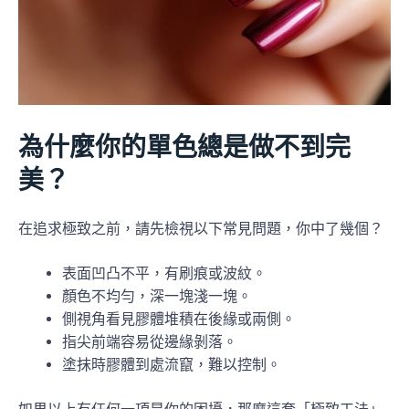
為什麼你的單色總是做不到完
美？
在追求極致之前，請先檢視以下常見問題，你中了幾個？
表面凹凸不平，有刷痕或波紋。
顏色不均勻，深一塊淺一塊。
側視角看見膠體堆積在後緣或兩側。
指尖前端容易從邊緣剝落。
塗抹時膠體到處流竄，難以控制。