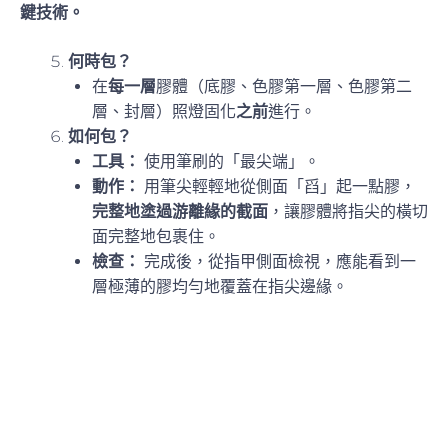
鍵技術。
何時包？
在
每一層
膠體（底膠、色膠第一層、色膠第二
層、封層）照燈固化
之前
進行。
如何包？
工具：
使用筆刷的「最尖端」。
動作：
用筆尖輕輕地從側面「舀」起一點膠，
完整地塗過游離緣的截面
，讓膠體將指尖的橫切
面完整地包裹住。
檢查：
完成後，從指甲側面檢視，應能看到一
層極薄的膠均勻地覆蓋在指尖邊緣。