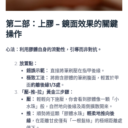
第二部：上膠 – 鏡面效果的關鍵
操作
心法：利用膠體自身的流動性，引導而非對抗。
放置點：
錯誤示範：
直接將筆刷壓在指甲後緣。
極致工法：
將飽含膠體的筆刷腹面，輕置於甲
面
約離後緣1/3處
。
「壓-推-拉」黃金三步驟：
壓：
輕輕向下施壓，你會看到膠體像一顆「小
水珠」般，自然地向後緣及兩側擴散開來。
推：
順勢將這顆「膠體水珠」
輕柔地推向後
緣
，在距離甘皮僅有「一根髮絲」的極細距離處
停下。