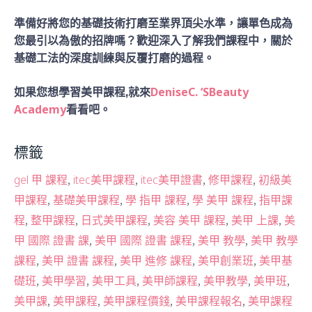
準備好將您的基礎技術打磨至業界頂尖水準，讓單色成為
您最引以為傲的招牌嗎？歡迎深入了解我們課程中，關於
基礎工法的深度訓練與反覆打磨的過程。
DeniseC. ‘SBeauty
如果您想學習美甲課程,就來
Academy
看看吧。
標籤
,
,
,
,
gel 甲 課程
itec美甲課程
itec美甲證書
修甲課程
初級美
,
,
,
,
甲課程
基礎美甲課程
學 指甲 課程
學 美甲 課程
指甲課
,
,
,
,
,
程
整甲課程
日式美甲課程
美容 美甲 課程
美甲 上課
美
,
,
,
甲 國際 證書 課
美甲 國際 證書 課程
美甲 教學
美甲 教學
,
,
,
,
課程
美甲 證書 課程
美甲 進修 課程
美甲創業班
美甲基
,
,
,
,
,
,
礎班
美甲學習
美甲工具
美甲師課程
美甲教學
美甲班
,
,
,
,
美甲課
美甲課程
美甲課程價錢
美甲課程報名
美甲課程