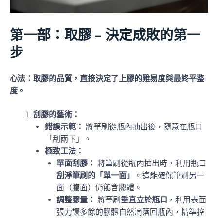
第一部：取膠 – 決定成敗的第一
步
心法：取膠的品質，直接決定了上膠的難易度與最終平整
度。
刮膠的藝術：
錯誤示範：
將筆刷從瓶內抽出後，隨意在瓶口
「刮兩下」。
極致工法：
單面刮膠：
將筆刷從瓶內抽出時，利用瓶口
刮淨筆刷的「單一面」
。這能確保筆刷另一
面（腹面）仍飽含膠體。
調整膠量：
將筆刷
垂直立於瓶口
，利用表面
張力讓多餘的膠體自然滴落回瓶內，精準控