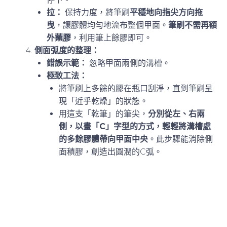
拉：
保持力度，將筆刷
平穩地向指尖方向拖
曳
，讓膠體均勻地流布整個甲面。
筆刷不需再額
外蘸膠
，利用筆上餘膠即可。
側面弧度的整理：
錯誤示範：
忽略甲面兩側的溝槽。
極致工法：
將筆刷上多餘的膠在瓶口刮淨，直到筆刷呈
現「近乎乾燥」的狀態。
用這支「乾筆」的筆尖，
分別從左、右兩
側，以畫「C」字型的方式，輕輕將溝槽處
的多餘膠體帶向甲面中央
。此步驟能消除側
面積膠，創造出圓潤的C弧。