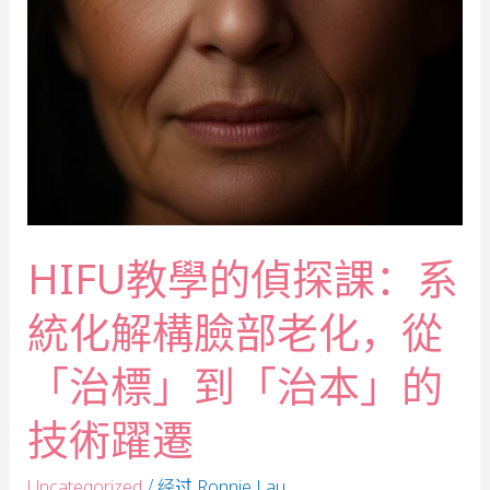
HIFU教學的偵探課：系
統化解構臉部老化，從
「治標」到「治本」的
技術躍遷
/ 经过
Uncategorized
Ronnie Lau