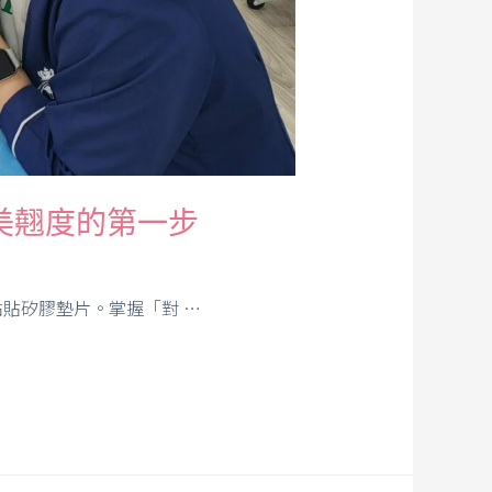
美翹度的第一步
貼矽膠墊片。掌握「對 …