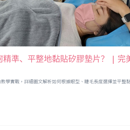
精準、平整地黏貼矽膠墊片？ | 完
教學實戰，詳細圖文解析如何根據眼型、睫毛長度選擇並平整黏