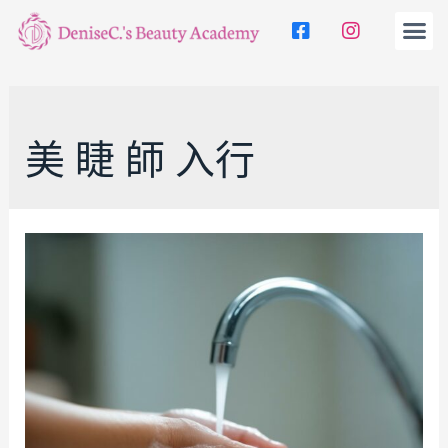
美 睫 師 入行