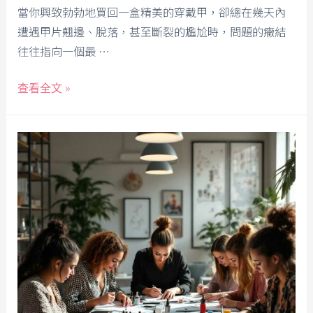
當你興致勃勃地買回一盒精美的穿戴甲，卻總在幾天內
遭遇甲片翹邊、脫落，甚至斷裂的尷尬時，問題的癥結
往往指向一個最 …
查看全文 »