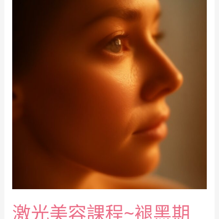
激光美容課程~褪黑期