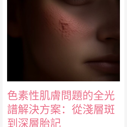
色素性肌膚問題的全光
譜解決方案：從淺層斑
到深層胎記