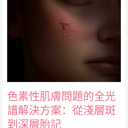
色素性肌膚問題的全光
譜解決方案：從淺層斑
到深層胎記