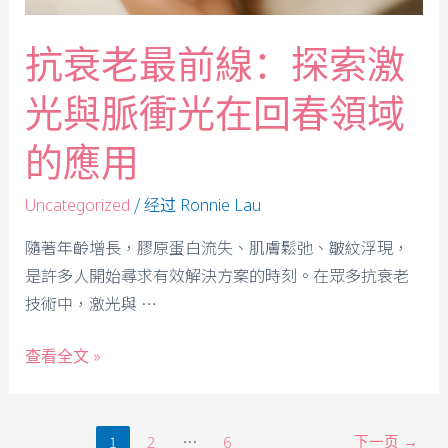
抗衰老最前線：探索激
光與脈衝光在回春領域
的應用
/ 经过
Uncategorized
Ronnie Lau
隨著年齡增長，膠原蛋白流失、肌膚鬆弛、皺紋浮現，
是許多人開始尋求有效解決方案的時刻。在眾多抗衰老
技術中，激光與 …
查看全文 »
1
…
下一页
→
2
6