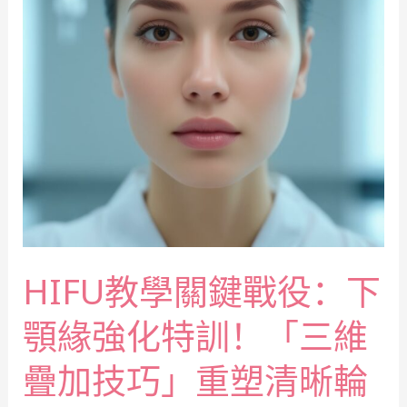
HIFU教學關鍵戰役：下
顎緣強化特訓！「三維
疊加技巧」重塑清晰輪