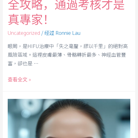
全攻略，通過考核才是
真專家！
/ 经过
Uncategorized
Ronnie Lau
眼周，是HIFU治療中「失之毫釐，謬以千里」的絕對高
風險區域。這裡皮膚最薄、骨骼轉折最多、神經血管豐
富，卻也是 …
查看全文 »