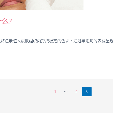
什么?
是将色素植入皮肤组织内形成稳定的色块，通过半透明的表皮呈
…
5
1
4