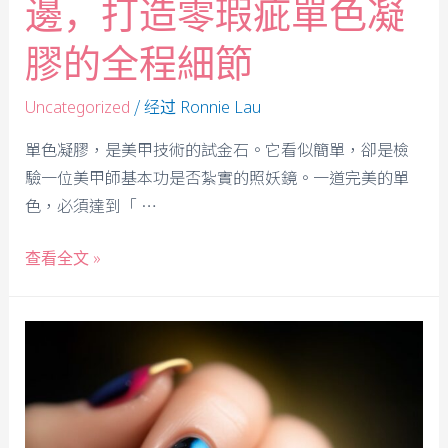
邊，打造零瑕疵單色凝
膠的全程細節
/ 经过
Uncategorized
Ronnie Lau
單色凝膠，是美甲技術的試金石。它看似簡單，卻是檢
驗一位美甲師基本功是否紮實的照妖鏡。一道完美的單
色，必須達到「 …
查看全文 »