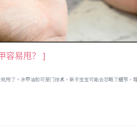
甲容易甩？ ]
天就甩了。涂甲油胶可是门技术，新手宝宝可能会忽略了细节，