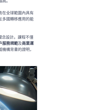
越高。
術在全球範圍內具有
在多國轉移應用的能
這一理念設計。課程不僅
戶服務規範
及
商業運
威機構背書的證明，