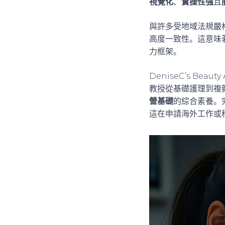
視覺化
、
實操性強
且
與許多受地域法規嚴
高度一致性。這意味
力框架。
DeniseC’s B
教授從基礎護理到複
營基礎
的綜合素養。
這在申請海外工作或