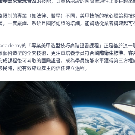
服務需求全球普及
的技能，其資格認證的國際流通性正變得越來
格限制的專業（如法律、醫學）不同，美甲技能的核心理論與技
著，一套嚴謹、系統且國際認證的培訓，能幫助從業者構建起可
eauty Academy的「專業美甲造型技巧高階證書課程」正是基於
雜藝術造型的全套技術，更注重培養學員符合
國際衛生標準
、
客
完成課程後可考取的國際證書，成為學員技能水平獲得第三方權
移民時，能有效縮短雇主的信任建立過程。