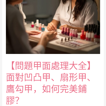
【問題甲面處理大全】
面對凹凸甲、扇形甲、
鷹勾甲，如何完美鋪
膠？