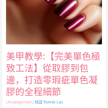
美甲教學:【完美單色極
致工法】從取膠到包
邊，打造零瑕疵單色凝
膠的全程細節
/ 经过
Uncategorized
Ronnie Lau