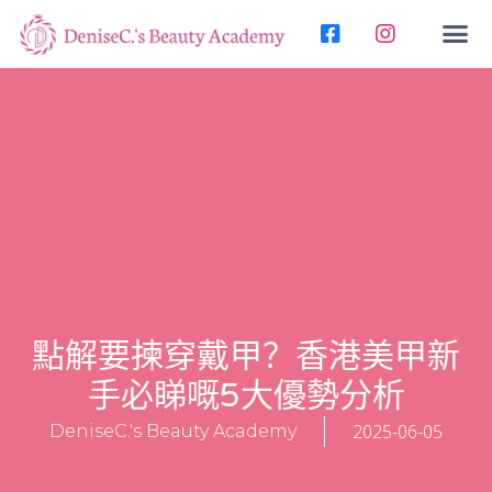
所有课
关于我
联系我
简体中
點解要揀穿戴甲？香港美甲新
手必睇嘅5大優勢分析
2025-06-05
DeniseC.'s Beauty Academy