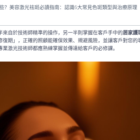
些？美容激光祛斑必讀指南：認識6大常見色斑類型與治療原理
半來自於技術師精準的操作，另一半則掌握在客戶手中的
居家護
修復期」，正確的照顧能確保效果、規避風險，並讓客戶對您的
專業激光技術師都應熟練掌握並傳達給客戶的必修課。