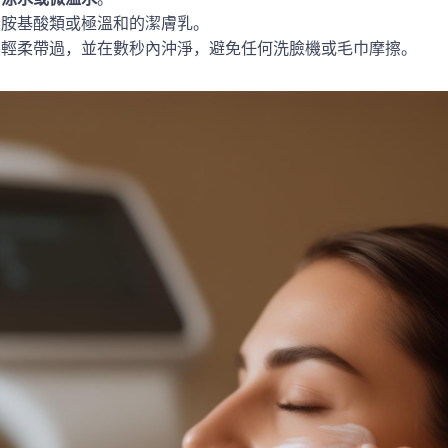
用胺基酸類或極溫和的潔膚乳。
尖輕柔帶過，並在數秒內沖淨，避免任何洗臉機或毛巾摩擦。