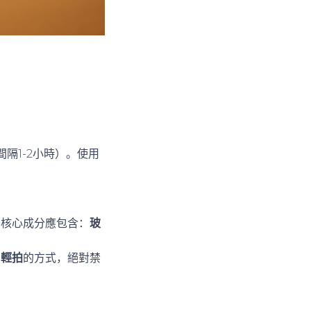
」
間隔1-2小時）。使用
。核心成分應包含：
玻
用
輕拍
的方式，絕對禁