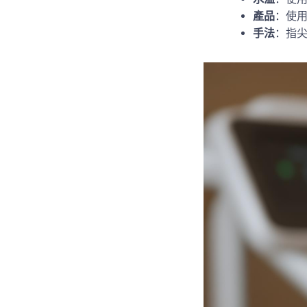
產品
：使
手法
：指