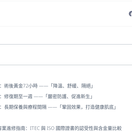
：術後黃金72小時 ——「降溫、舒緩、隔絕」
：修復期至一週 ——「嚴密防護、促進新生」
：長期保養與療程間隔 ——「鞏固效果，打造健康肌底」
美容業進修指南：ITEC 與 ISO 國際證書的認受性與含金量比較