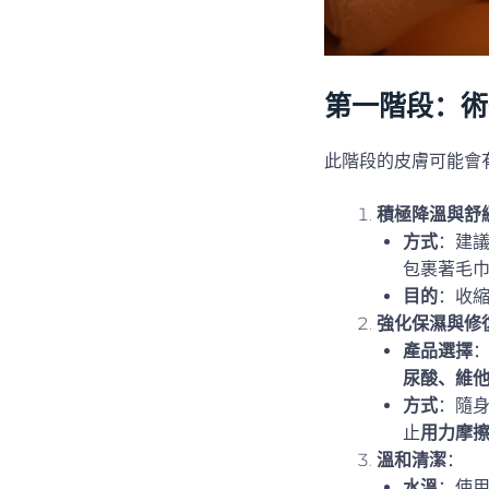
第一階段：術
此階段的皮膚可能會
積極降溫與舒
方式
：建議
包裹著毛
目的
：收
強化保濕與修
產品選擇
尿酸、維他
方式
：隨
止
用力摩
溫和清潔
：
水溫
：使