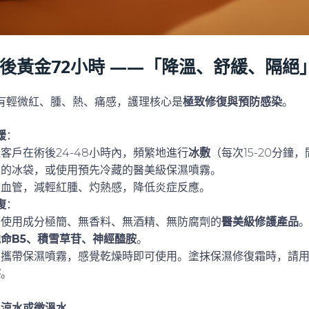
後黃金72小時 ——「降溫、舒緩、隔絕
有輕微紅、腫、熱、痛感，護理核心是
極致修復與預防感染
。
緩
：
客戶在術後24-48小時內，頻繁地進行
冰敷
（每次15-20分鐘，
巾的冰袋，或使用預先冷藏的醫美級保濕噴霧。
縮血管，減輕紅腫、灼熱感，降低炎症反應。
復
：
：使用成分極簡、無香料、無酒精、無防腐劑的
醫美級修護產品
命B5、積雪草苷、神經醯胺
。
身攜帶保濕噴霧，感覺乾燥時即可使用。塗抹保濕修復霜時，請
擦
。
用
涼水或微溫水
。