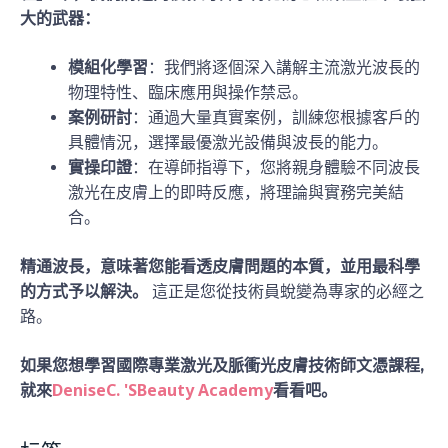
大的武器：
模組化學習
：我們將逐個深入講解主流激光波長的
物理特性、臨床應用與操作禁忌。
案例研討
：通過大量真實案例，訓練您根據客戶的
具體情況，選擇最優激光設備與波長的能力。
實操印證
：在導師指導下，您將親身體驗不同波長
激光在皮膚上的即時反應，將理論與實務完美結
合。
精通波長，意味著您能看透皮膚問題的本質，並用最科學
的方式予以解決。
這正是您從技術員蛻變為專家的必經之
路。
如果您想學習國際專業激光及脈衝光皮膚技術師文憑課程,
DeniseC. 'SBeauty Academy
就來
看看吧。