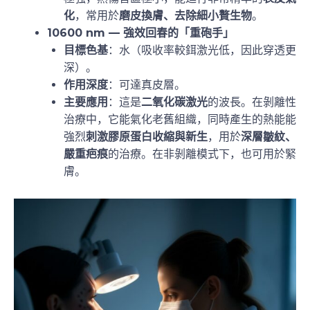
化
，常用於
磨皮換膚、去除細小贅生物
。
10600 nm — 強效回春的「重砲手」
目標色基
：水（吸收率較鉺激光低，因此穿透更
深）。
作用深度
：可達真皮層。
主要應用
：這是
二氧化碳激光
的波長。在剝離性
治療中，它能氣化老舊組織，同時產生的熱能能
強烈
刺激膠原蛋白收縮與新生
，用於
深層皺紋、
嚴重疤痕
的治療。在非剝離模式下，也可用於緊
膚。