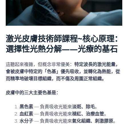
激光皮膚技術師課程~核心原理：
選擇性光熱分解——光療的基石
這聽起來複雜，但概念非常優美：
特定波長的激光能量，
會被皮膚中特定的「色基」優先吸收，並轉化為熱能，從
而精準地破壞目標組織，而不傷及周圍正常組織。
皮膚中的三大主要色基是：
黑色素
— 負責吸收光能來
淡斑、除毛
。
血紅素
— 負責吸收光能來
褪紅、治療血管
。
水分子
— 負責吸收光能來
氣化組織、刺激膠原
。