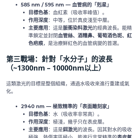
585 nm / 595 nm — 血管病的「剋星」
目標色基
：血紅素（吸收率峰值）。
作用深度
：中等，位於真皮淺至中層。
主要應用
：這是
脈衝染料激光
的經典波長。能精
準鎖定並封閉
血管絲、酒糟鼻、葡萄酒色斑、紅
色疤痕
，是治療鮮紅色的血管病變的首選。
第三戰場：針對「水分子」的波長
（~1300nm – 10000nm以上）
這類激光的目標是整個組織，通過水吸收來進行重建或氣
化。
2940 nm — 極致精準的「表面雕刻家」
目標色基
：水（吸收率非常高）。
作用深度
：極淺，幾乎只在表皮層。
主要應用
：這是
鉺激光
的波長。因其對水的吸收
極強，熱傷害區極小，能進行非常精準的
表皮氣