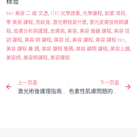
标签
,
,
,
,
itec 美容 二 級 文憑
ITEC光學證書
光學課程
創業 項目
,
,
,
學 美容 課程
洗紋身
激光療程是什麼
激光皮膚技術師課
,
,
,
,
,
程
皮膚分析與護理
皮膚病
美容
美容 儀器 課程
美容 培
,
,
,
,
,
訓 課程
美容 師 課程
美容 班
美容 課程
美容 課程 itec
,
,
,
,
美容 課程 兼 讀
美容 課程 推薦
美容 顧問 課程
美容上課
,
,
美容師
美容師課程
美容課程
上一页面
下一页面
激光術後護理指南：專業技術師給客戶的居家保養建議
色素性肌膚問題的全光譜解決方案：從淺層斑到深層胎記