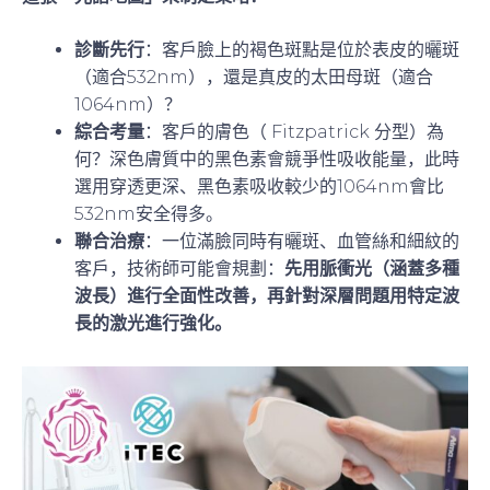
診斷先行
：客戶臉上的褐色斑點是位於表皮的曬斑
（適合532nm），還是真皮的太田母斑（適合
1064nm）？
綜合考量
：客戶的膚色（ Fitzpatrick 分型）為
何？深色膚質中的黑色素會競爭性吸收能量，此時
選用穿透更深、黑色素吸收較少的1064nm會比
532nm安全得多。
聯合治療
：一位滿臉同時有曬斑、血管絲和細紋的
客戶，技術師可能會規劃：
先用脈衝光（涵蓋多種
波長）進行全面性改善，再針對深層問題用特定波
長的激光進行強化。