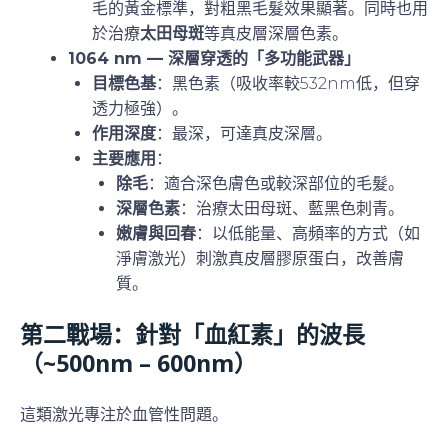
毛的黃金標準，對粗黑毛髮效果顯著。同時也用
於治療
太田母斑
等真皮層深層色素。
1064 nm — 深層穿透的「多功能武器」
目標色基
：黑色素（吸收率較532nm低，但穿
透力極強）。
作用深度
：最深，可達真皮深層。
主要應用
：
除毛
：適合深色膚色或較深部位的毛髮。
深層色素
：治療太田母斑、藍黑色刺青。
嫩膚與回春
：以低能量、高頻率的方式（如
淨膚激光）刺激真皮層膠原蛋白，改善膚
質。
第二戰場：針對「血紅素」的波長
（~500nm – 600nm）
這類激光專注於血管性問題。