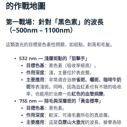
的作戰地圖
第一戰場：針對「黑色素」的波長
（~500nm – 1100nm）
這類激光的目標是色素性問題，如斑點、刺青和毛髮。
532 nm — 淺層斑點的「狙擊手」
目標色基
：黑色素（吸收率極高）。
作用深度
：淺，主要位於表皮層。
主要應用
：非常適合治療
雀斑、曬斑、咖啡牛奶
斑
等表淺斑。同時，因為血紅素也有不錯的吸收
率，也能用於治療一些
紅色的血管病變
。
755 nm — 除毛與深層斑的「黃金標準」
目標色基
：黑色素。
作用深度
：較深，可達毛囊所在的真皮層。
主要應用
：這是
亞歷山大激光
的波長，被譽為除