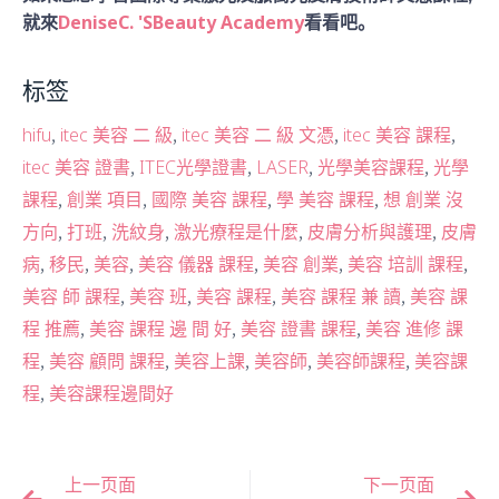
DeniseC. 'SBeauty Academy
就來
看看吧。
标签
,
,
,
,
hifu
itec 美容 二 級
itec 美容 二 級 文憑
itec 美容 課程
,
,
,
,
itec 美容 證書
ITEC光學證書
LASER
光學美容課程
光學
,
,
,
,
課程
創業 項目
國際 美容 課程
學 美容 課程
想 創業 沒
,
,
,
,
,
方向
打班
洗紋身
激光療程是什麼
皮膚分析與護理
皮膚
,
,
,
,
,
,
病
移民
美容
美容 儀器 課程
美容 創業
美容 培訓 課程
,
,
,
,
美容 師 課程
美容 班
美容 課程
美容 課程 兼 讀
美容 課
,
,
,
程 推薦
美容 課程 邊 間 好
美容 證書 課程
美容 進修 課
,
,
,
,
,
程
美容 顧問 課程
美容上課
美容師
美容師課程
美容課
,
程
美容課程邊間好
上一页面
下一页面