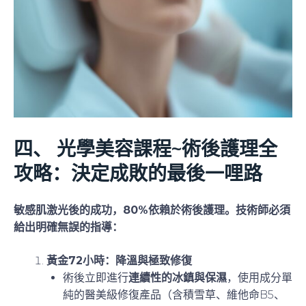
四、 光學美容課程
~
術後護理全
攻略：決定成敗的最後一哩路
敏感肌激光後的成功，80%依賴於術後護理。技術師必須
給出明確無誤的指導：
黃金72小時：降溫與極致修復
術後立即進行
連續性的冰鎮與保濕
，使用成分單
純的醫美級修復產品（含積雪草、維他命B5、