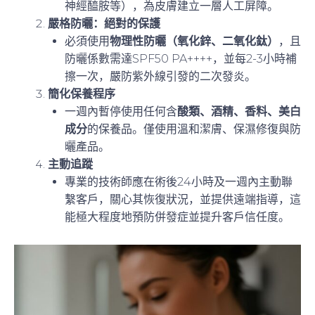
神經醯胺等），為皮膚建立一層人工屏障。
嚴格防曬：絕對的保護
必須使用
物理性防曬（氧化鋅、二氧化鈦）
，且
防曬係數需達SPF50 PA++++，並每2-3小時補
擦一次，嚴防紫外線引發的二次發炎。
簡化保養程序
一週內暫停使用任何含
酸類、酒精、香料、美白
成分
的保養品。僅使用溫和潔膚、保濕修復與防
曬產品。
主動追蹤
專業的技術師應在術後24小時及一週內主動聯
繫客戶，關心其恢復狀況，並提供遠端指導，這
能極大程度地預防併發症並提升客戶信任度。