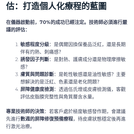
估：打造個人化療程的藍圖
在儀器啟動前，70%的成功已經注定。技術師必須進行嚴
謹的評估：
敏感程度分級
：是偶爾因換保養品泛紅，還是長期
伴有灼熱、刺痛感？
誘發因子判斷
：是對熱、護膚成分還是物理摩擦敏
感？
膚質與問題診斷
：是乾性敏感還是油性敏感？主要
想解決的是泛紅、色素還是老化問題？
屏障健康度檢測
：透過伍氏燈或皮膚檢測儀，客觀
評估皮脂膜完整性與角質層含水量。
專業技術師的決策
：若客戶處於極度敏感發作期，會建議
先進行
數週的屏障修復預備療程
，待皮膚狀態穩定後再進
行激光治療。