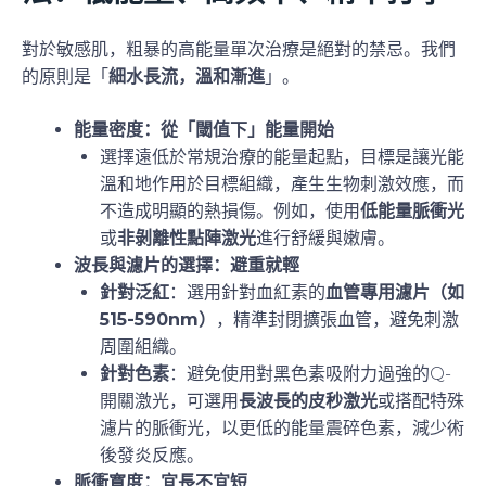
對於敏感肌，粗暴的高能量單次治療是絕對的禁忌。我們
的原則是「
細水長流，溫和漸進
」。
能量密度：從「閾值下」能量開始
選擇遠低於常規治療的能量起點，目標是讓光能
溫和地作用於目標組織，產生生物刺激效應，而
不造成明顯的熱損傷。例如，使用
低能量脈衝光
或
非剝離性點陣激光
進行舒緩與嫩膚。
波長與濾片的選擇：避重就輕
針對泛紅
：選用針對血紅素的
血管專用濾片（如
515-590nm）
，精準封閉擴張血管，避免刺激
周圍組織。
針對色素
：避免使用對黑色素吸附力過強的Q-
開關激光，可選用
長波長的皮秒激光
或搭配特殊
濾片的脈衝光，以更低的能量震碎色素，減少術
後發炎反應。
脈衝寬度：宜長不宜短