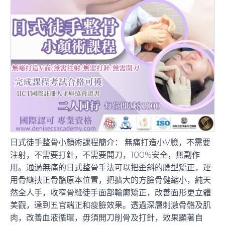
日式徒手整骨小顏術課程簡介： 無痛打造小V臉，不需要
注射，不需要打針，不需要開刀，100%安全，無副作
用。通過無痛的日式整骨手法可以把歪斜的臉型矯正，運
用骨縫扶正骨骼原本位置，把擴大的方臉骨健縮小，純天
然全人手，收窄骨縫徒手面部輪廓矯正，改善面形更立體
美觀，達到五官端正和瘦臉效果。透過深層刺激骨骼及肌
肉，改善血液循環，毋須開刀削骨及打針，效果顯著自