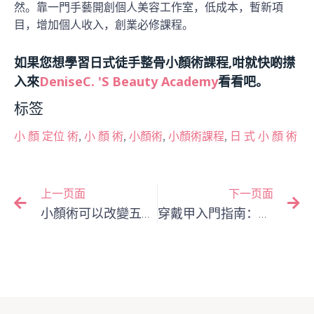
然。靠一門手藝開創個人美容工作室，低成本，暫新項
目，增加個人收入，創業必修課程。
如果您想學習日式徒手整骨小顏術課程,咁就快啲㩒
入來
DeniseC. 's Beauty Academy
看看吧。
标签
,
,
,
,
小 顏 定位 術
小 顏 術
小顏術
小顏術課程
日 式 小 顏 術
上一页面
下一页面
小顏術可以改變五官嗎？視覺效果分析
穿戴甲入門指南：零基礎也能輕鬆學會的5大技巧