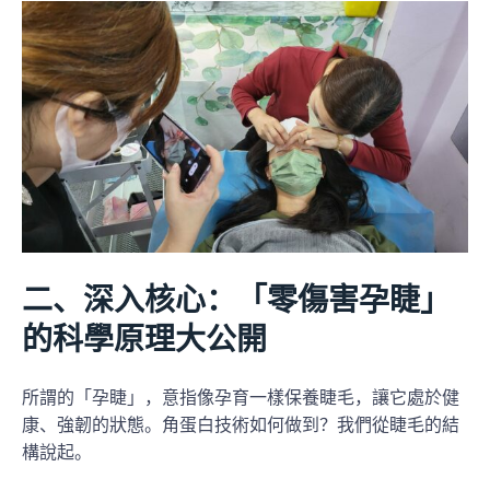
二、深入核心：「零傷害孕睫」
的科學原理大公開
所謂的「孕睫」，意指像孕育一樣保養睫毛，讓它處於健
康、強韌的狀態。角蛋白技術如何做到？我們從睫毛的結
構說起。