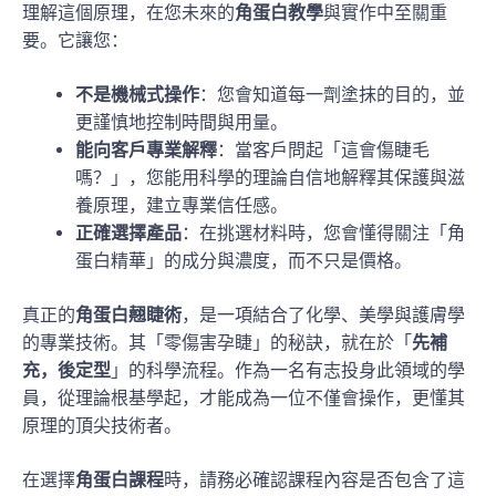
理解這個原理，在您未來的
角蛋白教學
與實作中至關重
要。它讓您：
不是機械式操作
：您會知道每一劑塗抹的目的，並
更謹慎地控制時間與用量。
能向客戶專業解釋
：當客戶問起「這會傷睫毛
嗎？」，您能用科學的理論自信地解釋其保護與滋
養原理，建立專業信任感。
正確選擇產品
：在挑選材料時，您會懂得關注「角
蛋白精華」的成分與濃度，而不只是價格。
真正的
角蛋白翹睫術
，是一項結合了化學、美學與護膚學
的專業技術。其「零傷害孕睫」的秘訣，就在於「
先補
充，後定型
」的科學流程。作為一名有志投身此領域的學
員，從理論根基學起，才能成為一位不僅會操作，更懂其
原理的頂尖技術者。
在選擇
角蛋白課程
時，請務必確認課程內容是否包含了這