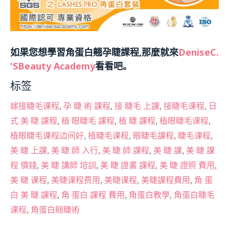
如果您想學習角蛋白翹孕睫課程,那麼就來
DeniseC.
'SBeauty Academy
看看吧。
标签
,
,
,
,
嫁接睫毛课程
孕 睫 術 課程
接 睫毛 上課
接睫毛课程
日
,
,
,
,
式 美 睫 課程
植 眼睫毛 課程
植 睫 課程
植眼睫毛课程
,
,
,
,
植眼睫毛课程边间好
植睫毛课程
眼睫毛課程
睫毛课程
,
,
,
,
美 睫 上課
美 睫 師 入行
美 睫 師 課程
美 睫 課
美 睫 課
,
,
,
,
程 價錢
美 睫 講師 培訓
美 睫 證書 課程
美 睫 證照 費用
,
,
,
,
美 睫 课程
美睫课程费用
美睫课程
美睫課程費用
角 蛋
,
,
,
白 美 睫 課程
角 蛋白 課程 費用
角蛋白教學
角蛋白睫毛
,
课程
角蛋白翹睫術