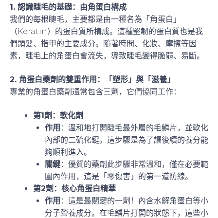
1. 認識睫毛的基礎：由角蛋白構成
我們的每根睫毛，主要都是由一種名為「角蛋白」
（Keratin）的蛋白質所構成。這種堅韌的蛋白質也是我
們頭髮、指甲的主要成分。隨著時間、化妝、摩擦等因
素，睫毛上的角蛋白會流失，導致睫毛變得脆弱、易斷。
2. 角蛋白藥劑的雙重作用：「塑形」與「滋養」
專業的角蛋白藥劑通常包含三劑，它們協同工作：
第1劑：軟化劑
作用
：溫和地打開睫毛最外層的毛鱗片，並軟化
內部的二硫化鍵。這步驟是為了讓後續的養分能
夠順利進入。
關鍵
：優質的藥劑此步驟非常溫和，僅在必要範
圍內作用，這是「零傷害」的第一道防線。
第2劑：核心角蛋白精華
作用
：這是最關鍵的一劑！內含水解角蛋白等小
分子營養成分。在毛鱗片打開的狀態下，這些小