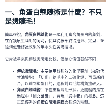
一、角蛋白翹睫術是什麼？不只
是燙睫毛！
簡單來說，
角蛋白翹睫術
是一項利用富含角蛋白的藥劑，
在保護原生睫毛的同時，使其從根部變得捲翹、定型，並
達到滋養修護效果的半永久性美睫技術。
它常被拿來與傳統燙睫毛比較，但核心價值截然不同：
傳統燙睫毛
：主要使用較強效的化學藥劑（如硫代
甘油酸酯）「切斷」睫毛中的二硫化鍵，再重新組
合，以達到塑型目的，過程對睫毛結構負擔較大。
角蛋白翹睫術
：不僅重塑睫毛形狀，更關鍵的是在
過程中「補充營養」，實現「燙中養」的概念。這
正是優秀的
角蛋白睫毛课程
會強調的精髓。