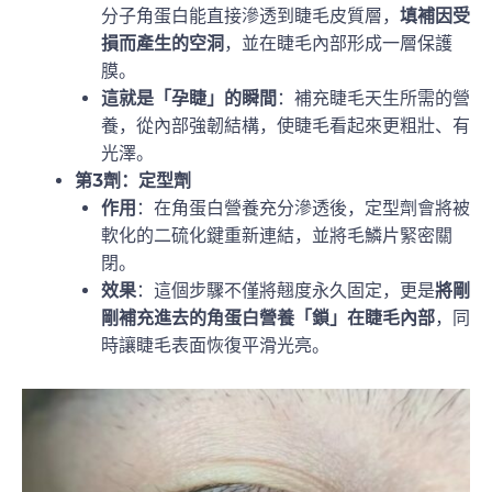
分子角蛋白能直接滲透到睫毛皮質層，
填補因受
損而產生的空洞
，並在睫毛內部形成一層保護
膜。
這就是「孕睫」的瞬間
：補充睫毛天生所需的營
養，從內部強韌結構，使睫毛看起來更粗壯、有
光澤。
第3劑：定型劑
作用
：在角蛋白營養充分滲透後，定型劑會將被
軟化的二硫化鍵重新連結，並將毛鱗片緊密關
閉。
效果
：這個步驟不僅將翹度永久固定，更是
將剛
剛補充進去的角蛋白營養「鎖」在睫毛內部
，同
時讓睫毛表面恢復平滑光亮。