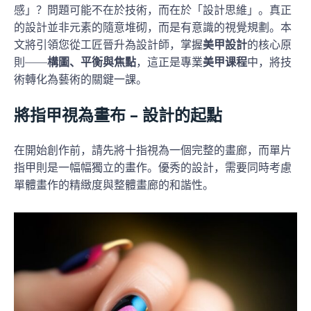
感」？問題可能不在於技術，而在於「設計思維」。真正
的設計並非元素的隨意堆砌，而是有意識的視覺規劃。本
文將引領您從工匠晉升為設計師，掌握
美甲設計
的核心原
則——
構圖、平衡與焦點
，這正是專業
美甲课程
中，將技
術轉化為藝術的關鍵一課。
將指甲視為畫布 – 設計的起點
在開始創作前，請先將十指視為一個完整的畫廊，而單片
指甲則是一幅幅獨立的畫作。優秀的設計，需要同時考慮
單體畫作的精緻度與整體畫廊的和諧性。