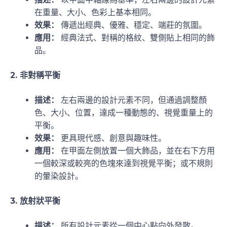
在重量、大小、色彩上基本相同。
效果：
傳遞出經典、優雅、穩定、端莊的氛圍。
應用：
經典法式、對稱的格紋、雙側貼上相同的飾
品。
2. 非對稱平衡
描述：
左右兩邊的設計元素不同，但通過調整顏
色、大小、位置，達成一種動態的、視覺重量上的
平衡。
效果：
更具現代感、創意與趣味性。
應用：
在甲面左側放置一個大飾品，並在右下方用
一個較深或較亮的色塊來達到視覺平衡；或不規則
的暈染設計。
3. 放射狀平衡
描述：
所有設計元素從一個中心點向外發散。