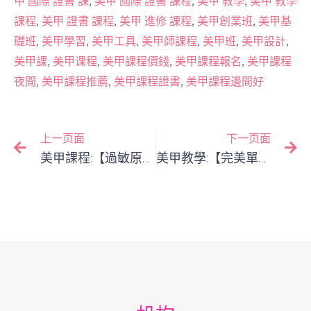
甲 國際 證書 課
美甲 國際 證書 課程
美甲 教學
美甲 教學
,
,
,
,
課程
美甲 證書 課程
美甲 進修 課程
美甲創業班
美甲基
,
,
,
,
,
,
礎班
美甲學習
美甲工具
美甲師課程
美甲班
美甲設計
,
,
,
,
美甲課
美甲课程
美甲課程價錢
美甲課程報名
美甲課程
,
,
,
夜間
美甲課程推薦
美甲課程證書
美甲課程邊間好
上一页面
下一页面
美甲課程:【過敏原防範指南】解析常見的美甲產品過敏原，與如何為敏感客戶服務
美甲教學:【完美單色極致工法】從取膠到包邊，打造零瑕疵單色凝膠的全程細節