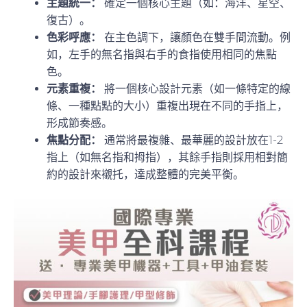
主題統一：
確定一個核心主題（如：海洋、星空、
復古）。
色彩呼應：
在主色調下，讓顏色在雙手間流動。例
如，左手的無名指與右手的食指使用相同的焦點
色。
元素重複：
將一個核心設計元素（如一條特定的線
條、一種點點的大小）重複出現在不同的手指上，
形成節奏感。
焦點分配：
通常將最複雜、最華麗的設計放在1-2
指上（如無名指和拇指），其餘手指則採用相對簡
約的設計來襯托，達成整體的完美平衡。