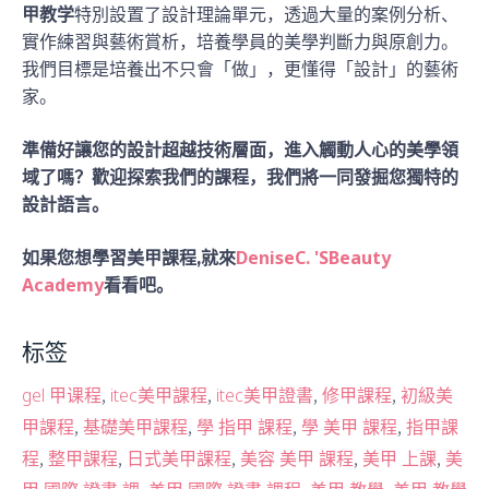
甲教学
特別設置了設計理論單元，透過大量的案例分析、
實作練習與藝術賞析，培養學員的美學判斷力與原創力。
我們目標是培養出不只會「做」，更懂得「設計」的藝術
家。
準備好讓您的設計超越技術層面，進入觸動人心的美學領
域了嗎？歡迎探索我們的課程，我們將一同發掘您獨特的
設計語言。
DeniseC. 'SBeauty
如果您想學習美甲課程,就來
Academy
看看吧。
标签
,
,
,
,
gel 甲课程
itec美甲課程
itec美甲證書
修甲課程
初級美
,
,
,
,
甲課程
基礎美甲課程
學 指甲 課程
學 美甲 課程
指甲課
,
,
,
,
,
程
整甲課程
日式美甲課程
美容 美甲 課程
美甲 上課
美
,
,
,