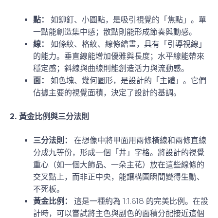
點：
如鉚釘、小圓點，是吸引視覺的「焦點」。單
一點能創造集中感；散點則能形成節奏與動感。
線：
如條紋、格紋、線條繪畫，具有「引導視線」
的能力。垂直線能增加優雅與長度；水平線能帶來
穩定感；斜線與曲線則能創造活力與流動感。
面：
如色塊、幾何圖形，是設計的「主體」。它們
佔據主要的視覺面積，決定了設計的基調。
2. 黃金比例與三分法則
三分法則：
在想像中將甲面用兩條橫線和兩條直線
分成九等份，形成一個「井」字格。將設計的視覺
重心（如一個大飾品、一朵主花）放在這些線條的
交叉點上，而非正中央，能讓構圖瞬間變得生動、
不死板。
黃金比例：
這是一種約為 1:1.618 的完美比例。在設
計時，可以嘗試將主色與副色的面積分配接近這個