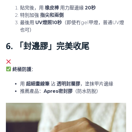
專業加固步驟
：
貼完後，用
橡皮棒
用力壓邊緣
20秒
特別加強
指尖和兩側
最後用
UV燈照10秒
（即使冇gel甲燈，普通UV燈
也可）
6. 「封邊膠」完美收尾
貼完就完事？邊緣仍會入水！
終極防護
：
用
超細畫線筆
沾
透明封層膠
，塗抹甲片邊緣
推薦產品：
Apres密封膠
（防水防脫）