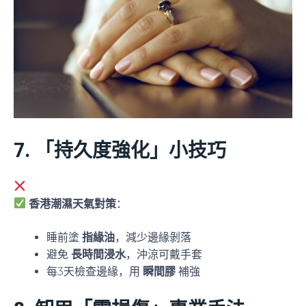
7. 「持久度強化」小技巧
沖涼、洗手後易脫落？
香港潮濕天氣對策
：
睡前塗
指緣油
，減少邊緣剝落
避免
長時間浸水
，沖涼可戴手套
每3天檢查邊緣，用
瞬間膠
補強