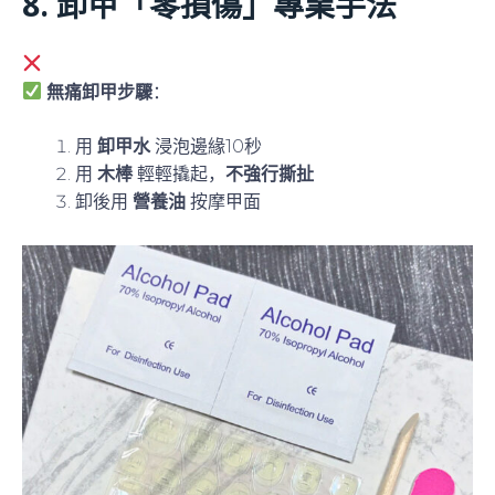
8. 卸甲「零損傷」專業手法
直接撕下？傷指甲！
無痛卸甲步驟
：
用
卸甲水
浸泡邊緣10秒
用
木棒
輕輕撬起，
不強行撕扯
卸後用
營養油
按摩甲面