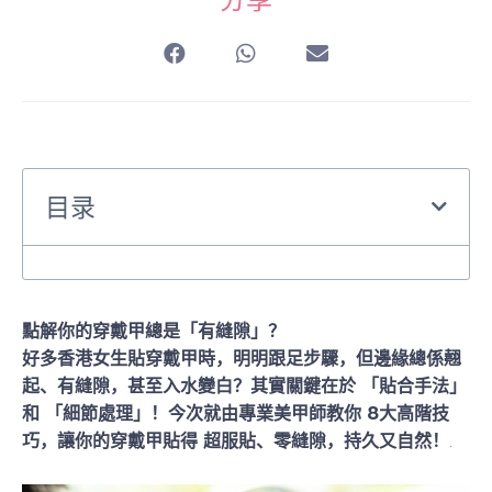
分享
目录
點解你的穿戴甲總是「有縫隙」？
好多香港女生貼穿戴甲時，明明跟足步驟，但邊緣總係翹
起、有縫隙，甚至入水變白？其實關鍵在於 「貼合手法」
和 「細節處理」！今次就由專業美甲師教你 8大高階技
巧，讓你的穿戴甲貼得 超服貼、零縫隙，持久又自然！
.