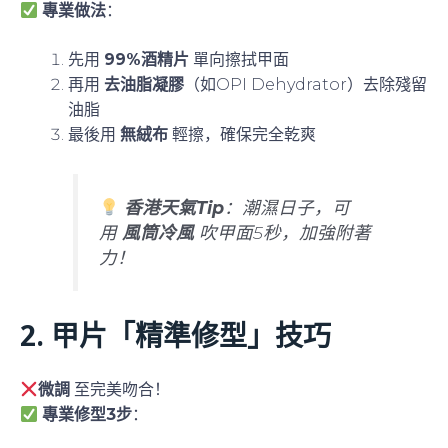
普通酒精片擦一次？唔夠！
專業做法
：
先用
99%酒精片
單向擦拭甲面
再用
去油脂凝膠
（如OPI Dehydrator）去除殘留
油脂
最後用
無絨布
輕擦，確保完全乾爽
香港天氣Tip
：潮濕日子，可
用
風筒冷風
吹甲面5秒，加強附著
力！
2. 甲片「精準修型」技巧
直接貼上？錯！甲片要
微調
至完美吻合！