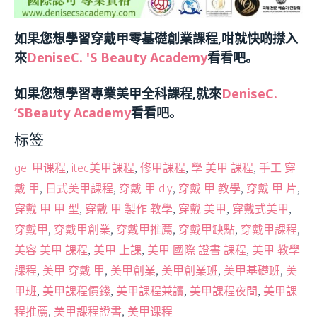
如果您想學習穿戴甲零基礎創業課程,咁就快啲㩒入
來
DeniseC. 's Beauty Academy
看看吧。
如果您想學習專業美甲全科課程,就來
DeniseC.
‘SBeauty Academy
看看吧。
标签
,
,
,
,
gel 甲课程
itec美甲課程
修甲課程
學 美甲 課程
手工 穿
,
,
,
,
,
戴 甲
日式美甲課程
穿戴 甲 diy
穿戴 甲 教學
穿戴 甲 片
,
,
,
,
穿戴 甲 甲 型
穿戴 甲 製作 教學
穿戴 美甲
穿戴式美甲
,
,
,
,
,
穿戴甲
穿戴甲創業
穿戴甲推薦
穿戴甲缺點
穿戴甲課程
,
,
,
美容 美甲 課程
美甲 上課
美甲 國際 證書 課程
美甲 教學