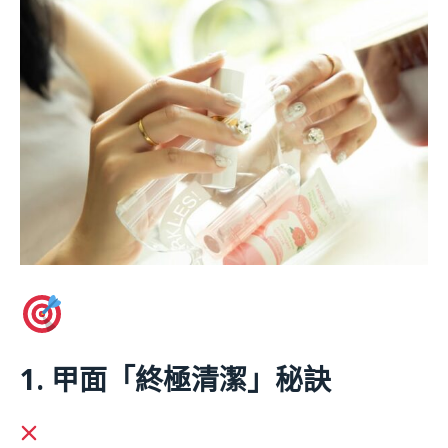
專業級穿戴甲貼合技
巧
1. 甲面「終極清潔」秘訣