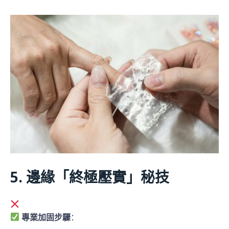
先壓根部
，再
慢慢往前滾動
貼合
用
點膠棒
由中心向邊緣
趕走氣泡
5. 邊緣「終極壓實」秘技
按壓5秒就夠？唔夠！