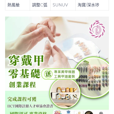
封邊膠
防水密封
Apres
銅鑼灣Sogo
去油脂凝膠
加強附著
OPI
莎莎
熱風槍
調整C弧
SUNUV
淘寶/深水埗