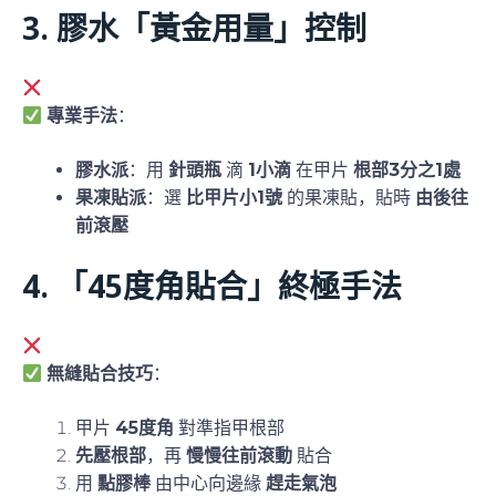
3. 膠水「黃金用量」控制
滴太多？會溢膠！滴太少？易脫落！
專業手法
：
膠水派
：用
針頭瓶
滴
1小滴
在甲片
根部3分之1處
果凍貼派
：選
比甲片小1號
的果凍貼，貼時
由後往
前滾壓
4. 「45度角貼合」終極手法
直上直落貼？易有氣泡！
無縫貼合技巧
：
甲片
45度角
對準指甲根部