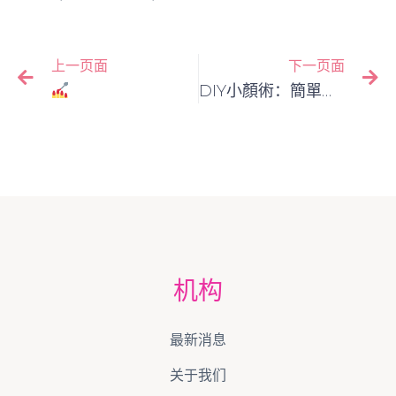
,
,
,
,
,
課程
美甲 穿戴 甲
美甲創業
美甲創業班
美甲基礎班
美
,
,
,
,
甲班
美甲課程價錢
美甲課程兼讀
美甲課程夜間
美甲課
,
,
程推薦
美甲課程證書
美甲课程
上一页面
下一页面
【穿戴甲QA大全】香港女生必學！解決氣泡+脫落煩惱的8個專業秘技
DIY小顏術：簡單居家練習，提升效果
机构