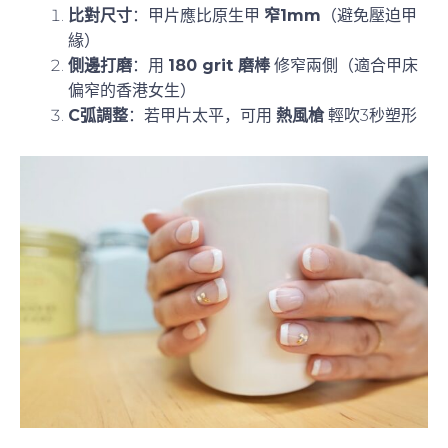
專業修型3步
：
比對尺寸
：甲片應比原生甲
窄1mm
（避免壓迫甲
緣）
側邊打磨
：用
180 grit 磨棒
修窄兩側（適合甲床
偏窄的香港女生）
C弧調整
：若甲片太平，可用
熱風槍
輕吹3秒塑形